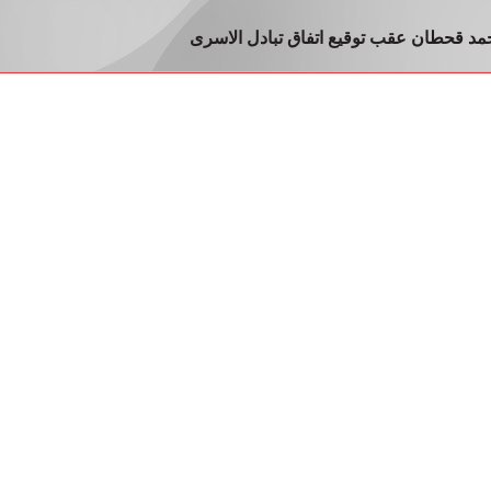
د قحطان عقب توقيع اتفاق تبادل الاسرى