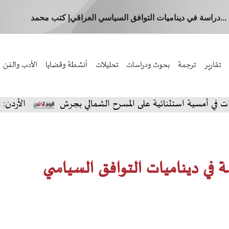
...دراسة في ديناميات التوافق السياسي العراقي| كتب محمد