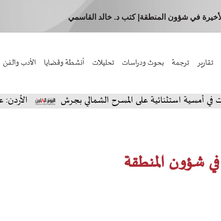
الأخيرة في شؤون المنطقة| كتب د. خالد القاسمي