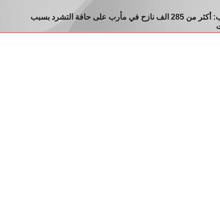
الوحدة التنفيذية في مأرب: أكثر من 285 الف نازح في مأرب على حافة التشرد بسبب
ت