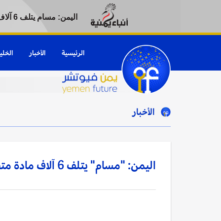
اليمن: مسام يتلف 6 آلاف مادة متفجرة من مخلفات الحرب في باب المندب بتعز