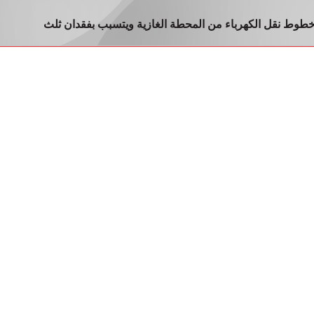
وط نقل الكهرباء من المحطة الغازية ويتسبب بفقدان ثلث