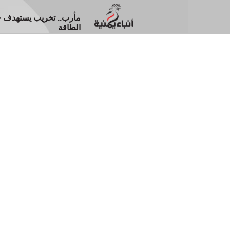
مأرب.. تخريب يستهدف خط
الطاقة