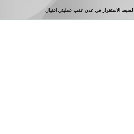
 لضبط الاستقرار في عدن عقب عمليتي اغتيال