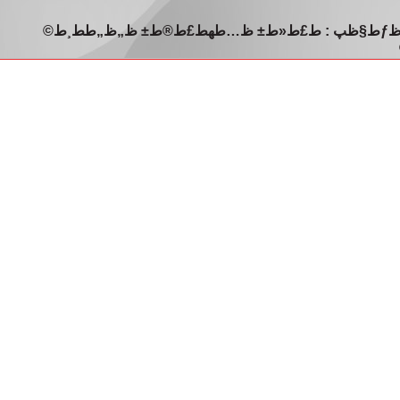
ط³ط§ظ…ظٹ ط§ظ„ظƒط§ظپ : ط£ط«ط± ظ…طھط£ط®ط± ظ„ظ„ط­ط¸ط©