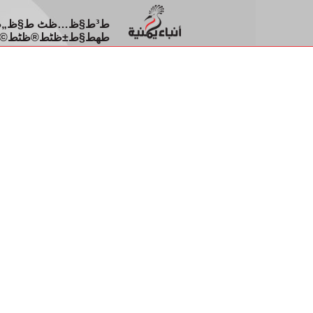
طھط§ط±ظٹط®ظٹط©