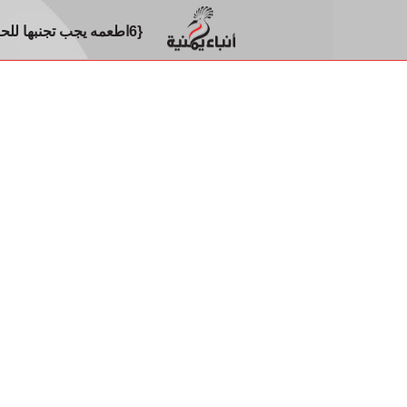
{6اطعمه يجب تجنبها للحفاظ على صحه الأمعاء من سرطان القولون