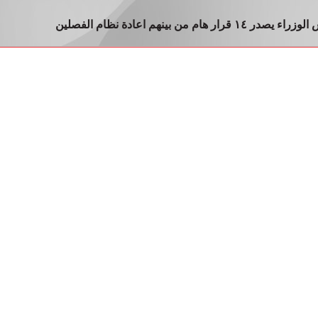
برئاسة ولي العهد.. مجلس الوزراء يصدر ١٤ قرار هام من بينهم اعادة نظام الفصلين